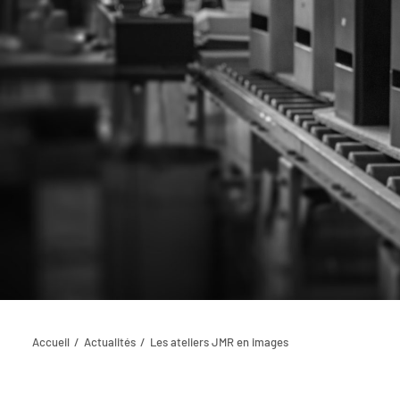
Accueil
Actualités
Les ateliers JMR en images