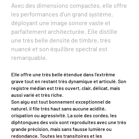
Avec des dimensions compactes, elle offre
les performances d’un grand système,
déployant une image sonore vaste et
parfaitement architecturée. Elle distille
une très belle densité de timbre, très
nuancé et son équilibre spectral est
remarquable.
Elle offre une très belle étendue dans l’extrême
grave tout en restant très dynamique et articulé. Son
registre médian est très ouvert, clair, délicat, mais
aussi varié et très riche.
Son aigu est tout bonnement exceptionnel de
naturel, il file très haut sans aucune acidité,
crispation ou agressivité. La soie des cordes, les
diphtongues des voix sont reproduites avec une très
grande précision, mais sans fausse lumière ou
redondance. Toutes les transitoires et les